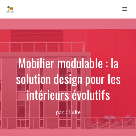
Aller
Men
au
contenu
Mobilier modulable : la
solution design pour les
intérieurs évolutifs
par : Luke